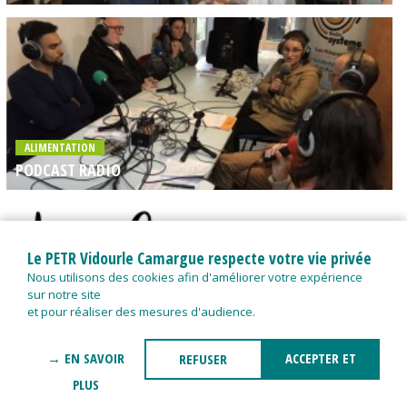
ALIMENTATION
PODCAST RADIO
Le PETR Vidourle Camargue respecte votre vie privée
Nous utilisons des cookies afin d'améliorer votre expérience
sur notre site
ALIMENTATION
et pour réaliser des mesures d'audience.
LES GRENIERS D'ABONDANCE EN VIDOURLE CAMARGUE
POUR SENSIBILISER LES ÉLUS LOCAUX !
→ EN SAVOIR
ACCEPTER ET
REFUSER
PLUS
FERMER