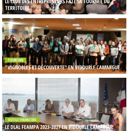
LE CLUB DES ENTREPRENEURS FAIT SA TOURNEE DU
TERRITOIRE
TOURISME
"VIGNOBLES ET DÉCOUVERTE" EN VIDOURLE CAMARGUE
OUTILS FINANCIERS
LE DLAL FEAMPA 2023-2027 EN VIDOURLE CAMARGUE