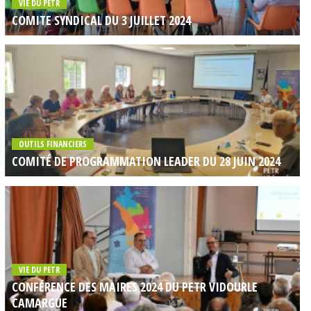
VIE DU PETR
COMITE SYNDICAL DU 3 JUILLET 2024
OUTILS FINANCIERS
COMITÉ DE PROGRAMMATION LEADER DU 28 JUIN 2024
VIE DU PETR
CONFÉRENCE DES MAIRES 2024 DU PETR VIDOURLE
CAMARGUE