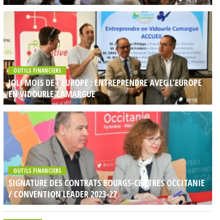
OUTILS FINANCIERS
JOLI MOIS DE L'EUROPE : ENTREPRENDRE AVEC L’EUROPE
EN VIDOURLE CAMARGUE
OUTILS FINANCIERS
SIGNATURE DES CONTRATS BOURGS-CENTRES OCCITANIE
/ CONVENTION LEADER 2023-27