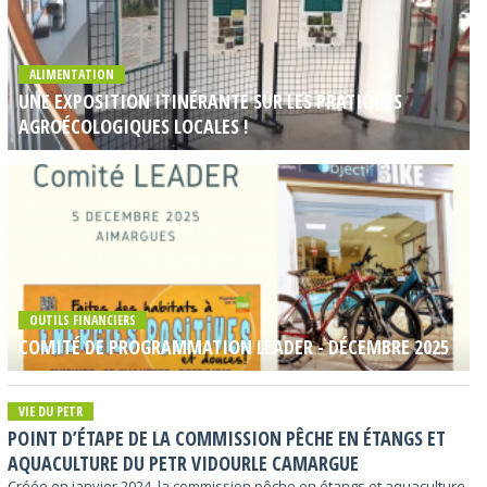
ALIMENTATION
UNE EXPOSITION ITINÉRANTE SUR LES PRATIQUES
AGROÉCOLOGIQUES LOCALES !
OUTILS FINANCIERS
COMITÉ DE PROGRAMMATION LEADER - DÉCEMBRE 2025
VIE DU PETR
POINT D’ÉTAPE DE LA COMMISSION PÊCHE EN ÉTANGS ET
AQUACULTURE DU PETR VIDOURLE CAMARGUE
Créée en janvier 2024, la commission pêche en étangs et aquaculture