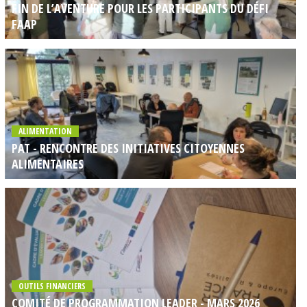
FIN DE L’AVENTURE POUR LES PARTICIPANTS DU DÉFI
FAAP
ALIMENTATION
PAT - RENCONTRE DES INITIATIVES CITOYENNES
ALIMENTAIRES
OUTILS FINANCIERS
COMITÉ DE PROGRAMMATION LEADER - MARS 2026