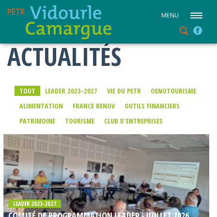
MENU
ACTUALITÉS
TOUT
LEADER 2023-2027
VIE DU PETR
OENOTOURISME
ALIMENTATION
FRANCE RENOV
OUTILS FINANCIERS
PATRIMOINE
TOURISME
CLUB D'ENTREPRISES
LEADER 2023-2027
COMITÉ DE PROGRAMMATION LEADER - JUILLET 2026