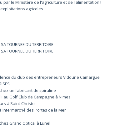
ar le Ministère de l'agriculture et de l'alimentation !
xploitations agricoles
 SA TOURNEE DU TERRITOIRE
 SA TOURNEE DU TERRITOIRE
idence du club des entrepreneurs Vidourle Camargue
RISES
chez un fabricant de spiruline
lli au Golf Club de Campagne à Nimes
rs à Saint-Christol
à Intermarché des Portes de la Mer
chez Grand Optical à Lunel