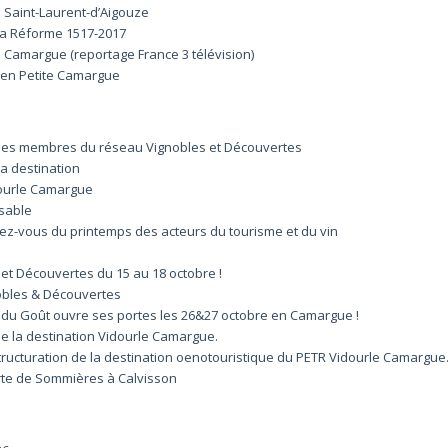
 Saint-Laurent-d’Aigouze
la Réforme 1517-2017
e Camargue (reportage France 3 télévision)
e en Petite Camargue
 les membres du réseau Vignobles et Découvertes
a destination
dourle Camargue
sable
ez-vous du printemps des acteurs du tourisme et du vin
et Découvertes du 15 au 18 octobre !
nobles & Découvertes
du Goût ouvre ses portes les 26&27 octobre en Camargue !
e la destination Vidourle Camargue.
structuration de la destination oenotouristique du PETR Vidourle Camargue
rte de Sommières à Calvisson