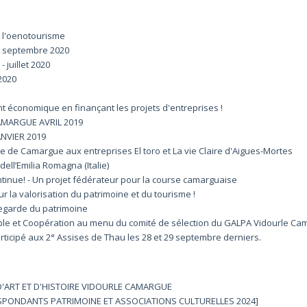
 l'oenotourisme
 septembre 2020
juillet 2020
2020
t économique en finançant les projets d'entreprises !
AMARGUE AVRIL 2019
ANVIER 2019
e de Camargue aux entreprises El toro et La vie Claire d'Aigues-Mortes
ell’Emilia Romagna (Italie)
nue! - Un projet fédérateur pour la course camarguaise
r la valorisation du patrimoine et du tourisme !
vegarde du patrimoine
le et Coopération au menu du comité de sélection du GALPA Vidourle Ca
ticipé aux 2° Assises de Thau les 28 et 29 septembre derniers.
 D'ART ET D'HISTOIRE VIDOURLE CAMARGUE
SPONDANTS PATRIMOINE ET ASSOCIATIONS CULTURELLES 2024]