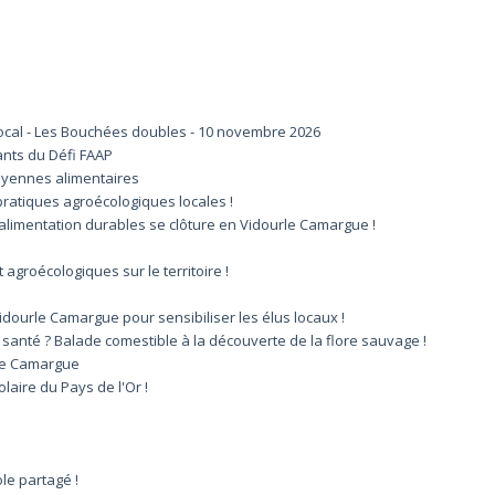
ocal - Les Bouchées doubles - 10 novembre 2026
pants du Défi FAAP
toyennes alimentaires
pratiques agroécologiques locales !
l’alimentation durables se clôture en Vidourle Camargue !
agroécologiques sur le territoire !
urle Camargue pour sensibiliser les élus locaux !
 santé ? Balade comestible à la découverte de la flore sauvage !
rle Camargue
laire du Pays de l'Or !
ole partagé !