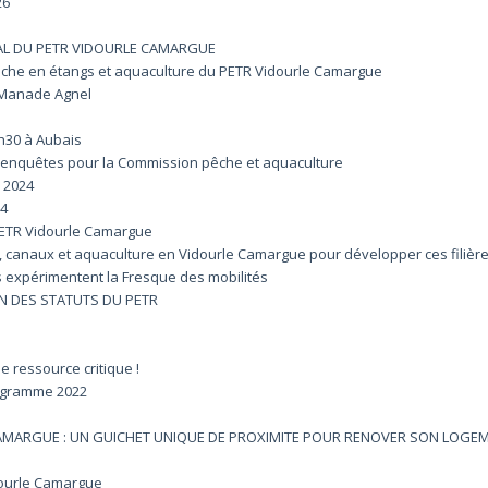
26
AL DU PETR VIDOURLE CAMARGUE
êche en étangs et aquaculture du PETR Vidourle Camargue
 Manade Agnel
8h30 à Aubais
’enquêtes pour la Commission pêche et aquaculture
 2024
24
PETR Vidourle Camargue
canaux et aquaculture en Vidourle Camargue pour développer ces filièr
 expérimentent la Fresque des mobilités
N DES STATUTS DU PETR
e ressource critique !
rogramme 2022
CAMARGUE : UN GUICHET UNIQUE DE PROXIMITE POUR RENOVER SON LOGE
ourle Camargue