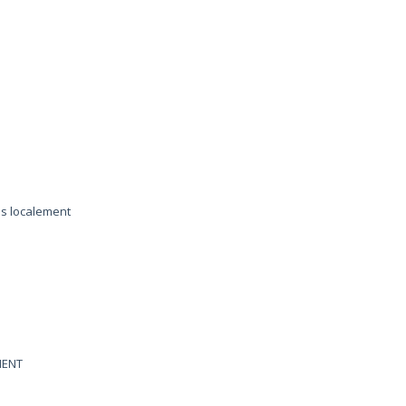
es localement
MENT