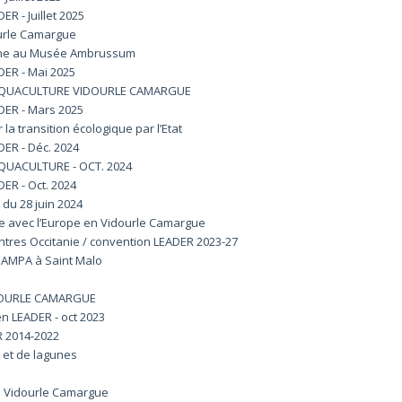
 - Juillet 2025
ourle Camargue
une au Musée Ambrussum
R - Mai 2025
 AQUACULTURE VIDOURLE CAMARGUE
ER - Mars 2025
la transition écologique par l’Etat
R - Déc. 2024
QUACULTURE - OCT. 2024
R - Oct. 2024
du 28 juin 2024
dre avec l’Europe en Vidourle Camargue
ntres Occitanie / convention LEADER 2023-27
EAMPA à Saint Malo
IDOURLE CAMARGUE
n LEADER - oct 2023
R 2014-2022
 et de lagunes
n Vidourle Camargue