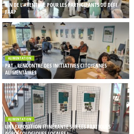
FIN DE L’AVENTURE POUR LES PARTICIPANTS DU DÉFI
FAAP
ALIMENTATION
PAT - RENCONTRE DES INITIATIVES CITOYENNES
ALIMENTAIRES
ALIMENTATION
UNE EXPOSITION ITINÉRANTE SUR LES PRATIQUES
AGROÉCOLOGIQUES LOCALES !