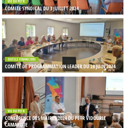
VIE DU PETR
COMITE SYNDICAL DU 3 JUILLET 2024
OUTILS FINANCIERS
COMITÉ DE PROGRAMMATION LEADER DU 28 JUIN 2024
VIE DU PETR
CONFÉRENCE DES MAIRES 2024 DU PETR VIDOURLE
CAMARGUE