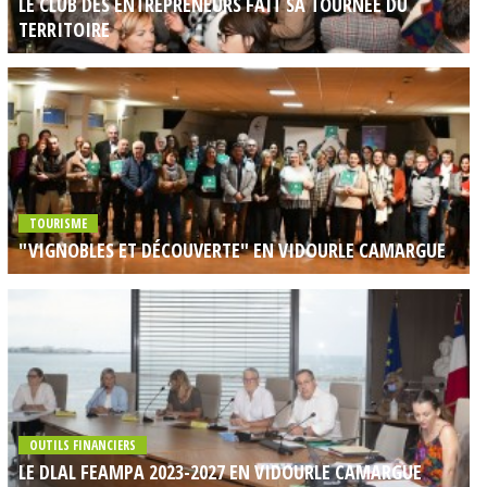
LE CLUB DES ENTREPRENEURS FAIT SA TOURNEE DU
TERRITOIRE
TOURISME
"VIGNOBLES ET DÉCOUVERTE" EN VIDOURLE CAMARGUE
OUTILS FINANCIERS
LE DLAL FEAMPA 2023-2027 EN VIDOURLE CAMARGUE