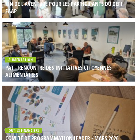
FIN DE L’AVENTURE POUR LES PARTICIPANTS DU DÉFI
FAAP
ALIMENTATION
PAT - RENCONTRE DES INITIATIVES CITOYENNES
ALIMENTAIRES
OUTILS FINANCIERS
COMITÉ DE PROGRAMMATION LEADER - MARS 2026