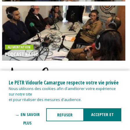
ALIMENTATION
PODCAST RADIO
Le PETR Vidourle Camargue respecte votre vie privée
Nous utilisons des cookies afin d'améliorer votre expérience
sur notre site
ALIMENTATION
et pour réaliser des mesures d'audience.
LES GRENIERS D'ABONDANCE EN VIDOURLE CAMARGUE
POUR SENSIBILISER LES ÉLUS LOCAUX !
→ EN SAVOIR
ACCEPTER ET
REFUSER
PLUS
FERMER