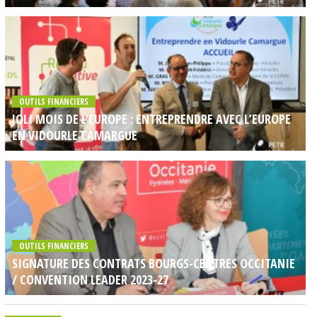
OUTILS FINANCIERS
JOLI MOIS DE L'EUROPE : ENTREPRENDRE AVEC L’EUROPE
EN VIDOURLE CAMARGUE
OUTILS FINANCIERS
SIGNATURE DES CONTRATS BOURGS-CENTRES OCCITANIE
/ CONVENTION LEADER 2023-27