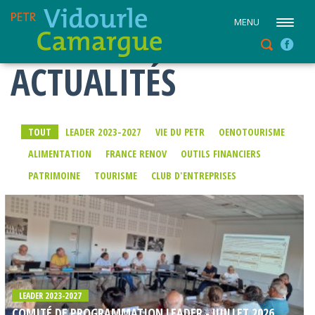
MENU
ACTUALITÉS
TOUT
LEADER 2023-2027
VIE DU PETR
OENOTOURISME
ALIMENTATION
FRANCE RENOV
OUTILS FINANCIERS
PATRIMOINE
TOURISME
CLUB D'ENTREPRISES
LEADER 2023-2027
COMITÉ DE PROGRAMMATION LEADER - JUILLET 2026