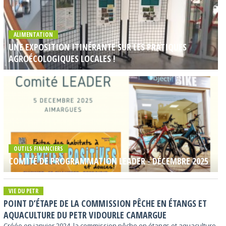
ALIMENTATION
UNE EXPOSITION ITINÉRANTE SUR LES PRATIQUES
AGROÉCOLOGIQUES LOCALES !
OUTILS FINANCIERS
COMITÉ DE PROGRAMMATION LEADER - DÉCEMBRE 2025
VIE DU PETR
POINT D’ÉTAPE DE LA COMMISSION PÊCHE EN ÉTANGS ET
AQUACULTURE DU PETR VIDOURLE CAMARGUE
Créée en janvier 2024, la commission pêche en étangs et aquaculture