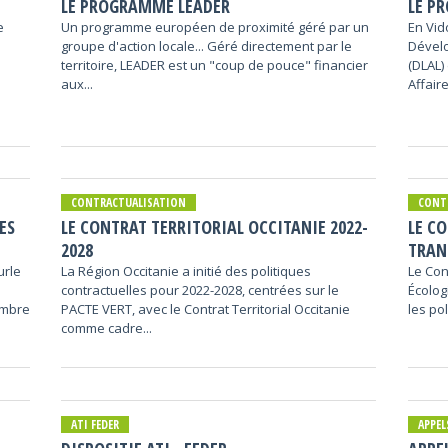
LE PROGRAMME LEADER
LE P
e
Un programme européen de proximité géré par un
En Vid
groupe d'action locale... Géré directement par le
Dévelo
territoire, LEADER est un "coup de pouce" financier
(DLAL)
aux...
Affaire
CONTRACTUALISATION
CONT
ES
LE CONTRAT TERRITORIAL OCCITANIE 2022-
LE CO
2028
TRAN
urle
La Région Occitanie a initié des politiques
Le Con
contractuelles pour 2022-2028, centrées sur le
Écolog
membre
PACTE VERT, avec le Contrat Territorial Occitanie
les po
comme cadre...
ATI FEDER
APPEL