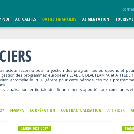
CONTA
MPLOI
ACTUALITÉS
OUTILS FINANCIERS
ALIMENTATION
TOURISME
CIERS
n acteur reconnu pour la gestion des programmes européens et pour la c
 gestion des programmes européens LEADER, DLAL FEAMPA et ATI FEDER l
ssion accomplie le PETR gérera pour cette période ces trois programmes
anie.
ntractualisation territoriale des financements apportés aux communes et E
027
FEAMPA
COOPÉRATION
CONTRACTUALISATION
ATI FEDER
A
LEADER 2023-2027
FEAM