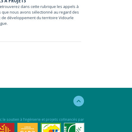
S À PROJETS
etrouverez dans cette rubrique les appels à
s que nous avons sélectionné au regard des
 de développement du territoire Vidourle
gue.
c le soutien à l’ingénierie et projets cofinancés par