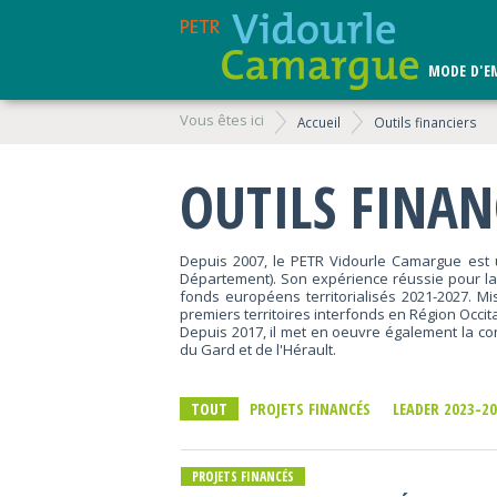
MODE D'E
Vous êtes ici
Accueil
Outils financiers
OUTILS FINAN
Depuis 2007, le PETR Vidourle Camargue est u
Département). Son expérience réussie pour la
fonds européens territorialisés 2021-2027. Mi
premiers territoires interfonds en Région Occit
Depuis 2017, il met en oeuvre également la co
du Gard et de l'Hérault.
TOUT
PROJETS FINANCÉS
LEADER 2023-2
PROJETS FINANCÉS