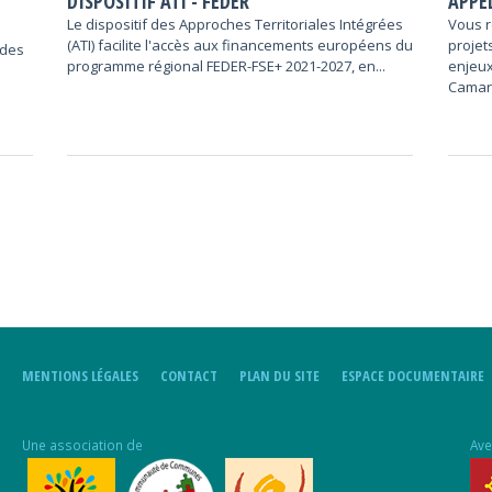
DISPOSITIF ATI - FEDER
APPEL
Le dispositif des Approches Territoriales Intégrées
Vous r
(ATI) facilite l'accès aux financements européens du
projet
 des
programme régional FEDER-FSE+ 2021-2027, en...
enjeux
Camar
MENTIONS LÉGALES
CONTACT
PLAN DU SITE
ESPACE DOCUMENTAIRE
Une association de
Ave