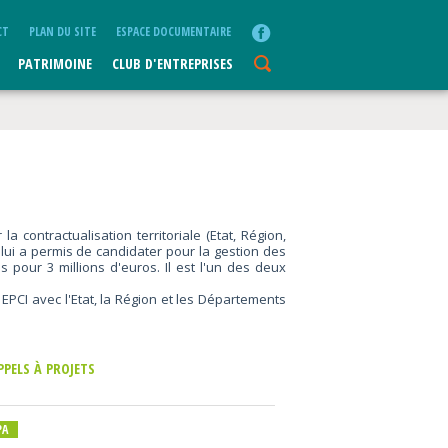
CT
PLAN DU SITE
ESPACE DOCUMENTAIRE
PATRIMOINE
CLUB D'ENTREPRISES
ontractualisation territoriale (Etat, Région,
ui a permis de candidater pour la gestion des
 pour 3 millions d'euros. Il est l'un des deux
PCI avec l'Etat, la Région et les Départements
PPELS À PROJETS
PA