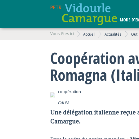
MODE D'E
Vous êtes ici
Accueil
Actualités
Outi
Coopération av
Romagna (Ital
coopération
GALPA
Une délégation italienne reçue 
Camargue.