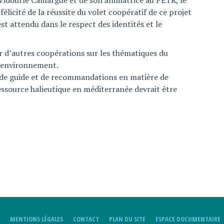
Vidourle Camargue et de son animatrice au PETR, le
félicité de la réussite du volet coopératif de ce projet
st attendu dans le respect des identités et le
ir d’autres coopérations sur les thématiques du
l’environnement.
de guide et de recommandations en matière de
ressource halieutique en méditerranée devrait être
MENTIONS LÉGALES
CONTACT
PLAN DU SITE
ESPACE DOCUMENTAIRE