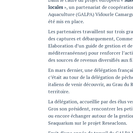
Dans le cadre du projet européen «
Mieu
locales
», un partenariat de coopératio
Aquaculture (GALPA) Vidourle Camargue
été mis en place.
Les partenaires travaillent sur trois 
des captures et débarquement, Commerci
Elaboration d’un guide de gestion et de 
méditerranéenne) pour renforcer l’acti
des sources de revenus diversifiés aux fi
En mars dernier, une délégation français
c’était au tour de la délégation de pêc
italiens de venir découvrir, au Grau du 
territoire.
La délégation, accueillie par des élus 
Gros son président, rencontrer les peti
ou encore échanger autour de la gestion
Seaquarium sur le projet Reseaclons.