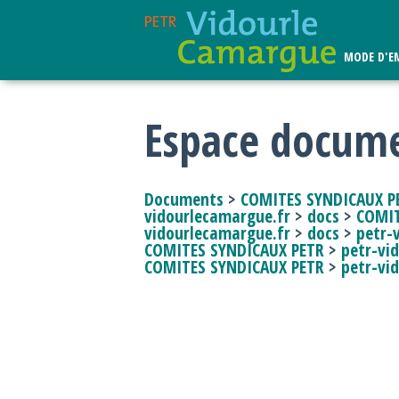
Vous êtes ici
Accueil
Espace documentai
MODE D'E
Espace docume
Documents
>
COMITES SYNDICAUX P
vidourlecamargue.fr
>
docs
>
COMIT
vidourlecamargue.fr
>
docs
>
petr-
COMITES SYNDICAUX PETR
>
petr-vi
COMITES SYNDICAUX PETR
>
petr-vi