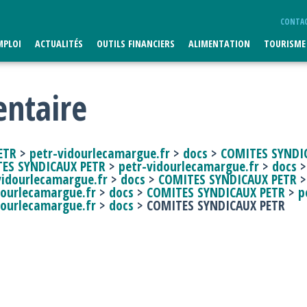
re
CONTA
MPLOI
ACTUALITÉS
OUTILS FINANCIERS
ALIMENTATION
TOURISME
ntaire
ETR
>
petr-vidourlecamargue.fr
>
docs
>
COMITES SYNDI
ES SYNDICAUX PETR
>
petr-vidourlecamargue.fr
>
docs
vidourlecamargue.fr
>
docs
>
COMITES SYNDICAUX PETR
dourlecamargue.fr
>
docs
>
COMITES SYNDICAUX PETR
>
p
dourlecamargue.fr
>
docs
> COMITES SYNDICAUX PETR