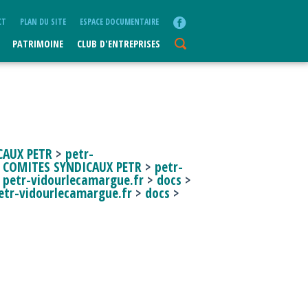
CT
PLAN DU SITE
ESPACE DOCUMENTAIRE
PATRIMOINE
CLUB D'ENTREPRISES
CAUX PETR
>
petr-
>
COMITES SYNDICAUX PETR
>
petr-
>
petr-vidourlecamargue.fr
>
docs
>
etr-vidourlecamargue.fr
>
docs
>